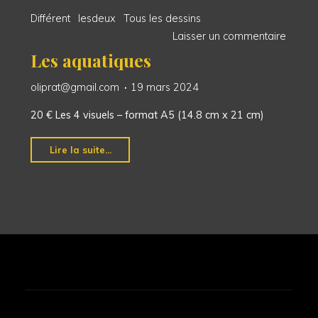
Différent
lesdeux
Tous les dessins
Laisser un commentaire
Les aquatiques
oliprat@gmail.com
19 mars 2024
20 € Les 4 visuels – format A5 (14.8 cm x 21 cm)
"Les
Lire la suite...
aquatiques"